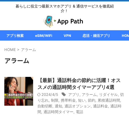
暮らしに役立つ最新スマホアプリ & 通信サービスを徹底紹
介！
アプリ検索
eSIM/WiFi
VPN
恋活・婚活アプリ
HO
HOME
>
アラーム
アラーム
【最新】通話料金の節約に活躍！オス
スメの通話時間タイマーアプリ4選
2024/4/5
アプリ
,
アラーム
,
リダイヤル
,
切
り忘れ
,
制限
,
携帯料金
,
短い
,
節約
,
累積通話時間
,
自動切断
,
通知
,
通話オプション
,
通話料金
,
通話時
間
,
通話時間タイマー
,
電話