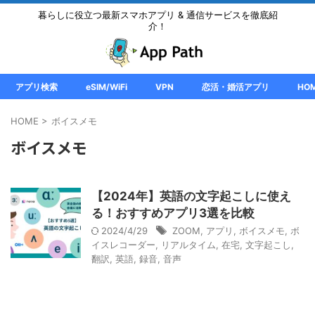
暮らしに役立つ最新スマホアプリ & 通信サービスを徹底紹
介！
アプリ検索
eSIM/WiFi
VPN
恋活・婚活アプリ
HO
HOME
>
ボイスメモ
ボイスメモ
【2024年】英語の文字起こしに使え
る！おすすめアプリ3選を比較
2024/4/29
ZOOM
,
アプリ
,
ボイスメモ
,
ボ
イスレコーダー
,
リアルタイム
,
在宅
,
文字起こし
,
翻訳
,
英語
,
録音
,
音声