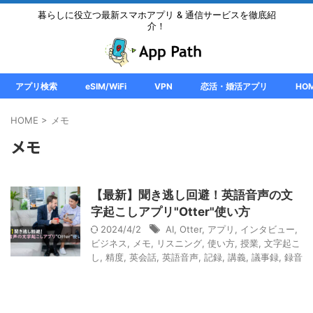
暮らしに役立つ最新スマホアプリ & 通信サービスを徹底紹
介！
アプリ検索
eSIM/WiFi
VPN
恋活・婚活アプリ
HO
HOME
>
メモ
メモ
【最新】聞き逃し回避！英語音声の文
字起こしアプリ"Otter"使い方
2024/4/2
AI
,
Otter
,
アプリ
,
インタビュー
,
ビジネス
,
メモ
,
リスニング
,
使い方
,
授業
,
文字起こ
し
,
精度
,
英会話
,
英語音声
,
記録
,
講義
,
議事録
,
録音