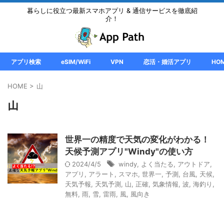
暮らしに役立つ最新スマホアプリ & 通信サービスを徹底紹
介！
アプリ検索
eSIM/WiFi
VPN
恋活・婚活アプリ
HO
HOME
>
山
山
世界一の精度で天気の変化がわかる！
天候予測アプリ"Windy"の使い方
2024/4/5
windy
,
よく当たる
,
アウトドア
,
アプリ
,
アラート
,
スマホ
,
世界一
,
予測
,
台風
,
天候
,
天気予報
,
天気予測
,
山
,
正確
,
気象情報
,
波
,
海釣り
,
無料
,
雨
,
雪
,
雷雨
,
風
,
風向き