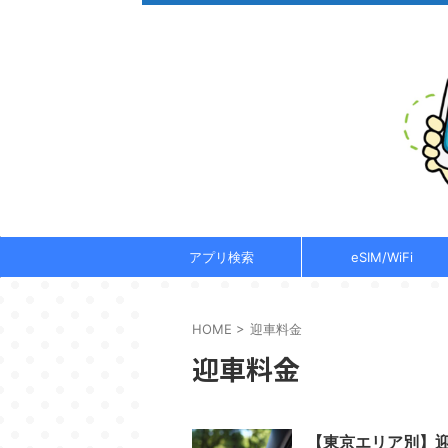
アプリ検索
eSIM/WiFi
HOME
>
迎車料金
迎車料金
【東京エリア別】