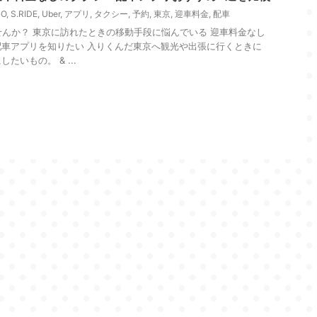
GO
,
S.RIDE
,
Uber
,
アプリ
,
タクシー
,
予約
,
東京
,
迎車料金
,
配車
んか？ 東京に訪れたときの移動手段に悩んでいる 迎車料金なし
車アプリを知りたい 入りくんだ東京へ観光や出張に行くときに
いもの。 & ...