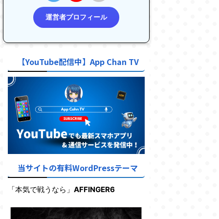
運営者プロフィール
【YouTube配信中】App Chan TV
当サイトの有料WordPressテーマ
「本気で戦うなら」
AFFINGER6