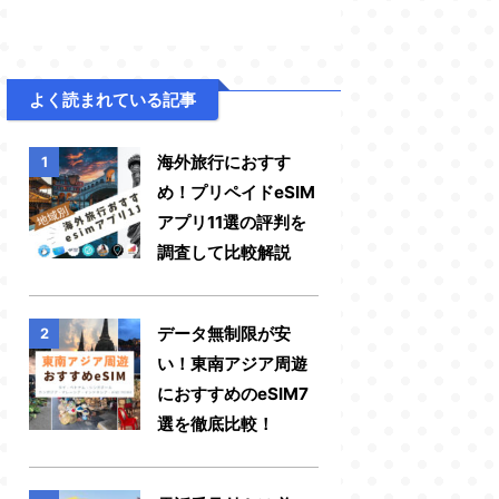
よく読まれている記事
海外旅行におすす
1
め！プリペイドeSIM
アプリ11選の評判を
調査して比較解説
データ無制限が安
2
い！東南アジア周遊
におすすめのeSIM7
選を徹底比較！