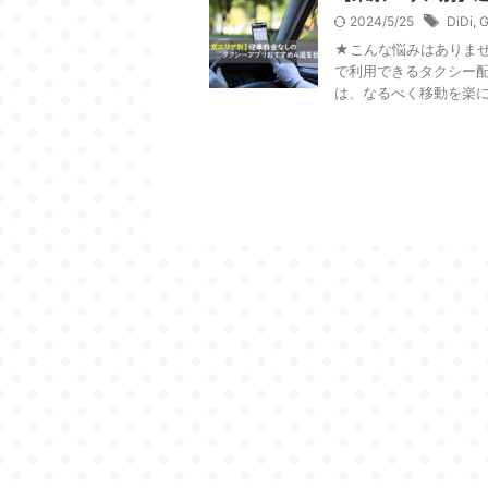
2024/5/25
DiDi
,
★こんな悩みはありませ
で利用できるタクシー配
は、なるべく移動を楽にした