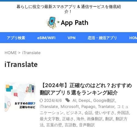
暮らしに役立つ最新スマホアプリ & 通信サービスを徹底紹
介！
アプリ検索
eSIM/WiFi
VPN
恋活・婚活アプリ
HO
HOME
>
iTranslate
iTranslate
【2024年】正確なのはどれ？おすすめ
翻訳アプリ５選をランキング紹介
2024/4/6
AI
,
DeepL
,
Google翻訳
,
iTranslate
,
Microsoft
,
Papago
,
Tranlator
,
コミュ
ニケーション
,
ビジネス
,
会話
,
使いやすさ
,
外国語
,
最大文字数
,
正確さ
,
海外
,
画像翻訳
,
翻訳
,
翻訳方
法
,
言葉の壁
,
言語数
,
音声翻訳