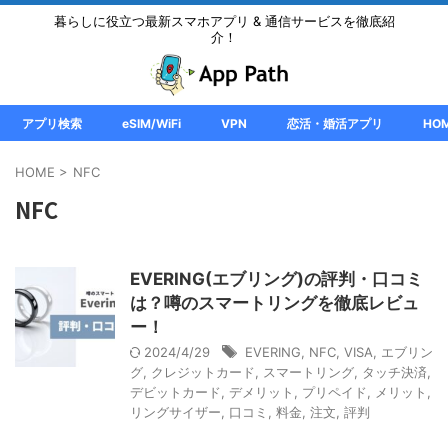
暮らしに役立つ最新スマホアプリ & 通信サービスを徹底紹
介！
アプリ検索
eSIM/WiFi
VPN
恋活・婚活アプリ
HO
HOME
>
NFC
NFC
EVERING(エブリング)の評判・口コミ
は？噂のスマートリングを徹底レビュ
ー！
2024/4/29
EVERING
,
NFC
,
VISA
,
エブリン
グ
,
クレジットカード
,
スマートリング
,
タッチ決済
,
デビットカード
,
デメリット
,
プリペイド
,
メリット
,
リングサイザー
,
口コミ
,
料金
,
注文
,
評判