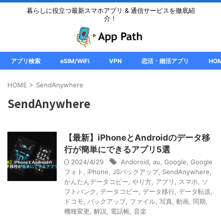
暮らしに役立つ最新スマホアプリ & 通信サービスを徹底紹
介！
アプリ検索
eSIM/WiFi
VPN
恋活・婚活アプリ
HO
HOME
>
SendAnywhere
SendAnywhere
【最新】iPhoneとAndroidのデータ移
行が簡単にできるアプリ5選
2024/4/29
Andoroid
,
au
,
Google
,
Google
フォト
,
iPhone
,
JSバックアップ
,
SendAnywhere
,
かんたんデータコピー
,
やり方
,
アプリ
,
スマホ
,
ソ
フトバンク
,
データコピー
,
データ移行
,
データ転送
,
ドコモ
,
バックアップ
,
ファイル
,
写真
,
動画
,
同期
,
機種変更
,
解説
,
電話帳
,
音楽