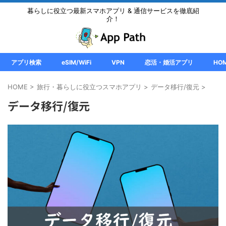
暮らしに役立つ最新スマホアプリ & 通信サービスを徹底紹
介！
アプリ検索
eSIM/WiFi
VPN
恋活・婚活アプリ
HO
HOME
>
旅行・暮らしに役立つスマホアプリ
>
データ移行/復元
>
データ移行/復元