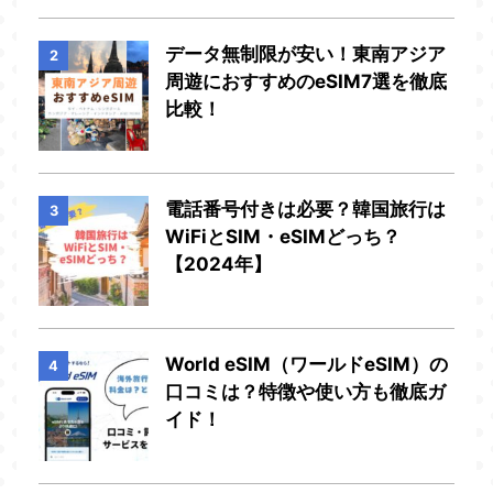
データ無制限が安い！東南アジア
2
周遊におすすめのeSIM7選を徹底
比較！
電話番号付きは必要？韓国旅行は
3
WiFiとSIM・eSIMどっち？
【2024年】
World eSIM（ワールドeSIM）の
4
口コミは？特徴や使い方も徹底ガ
イド！