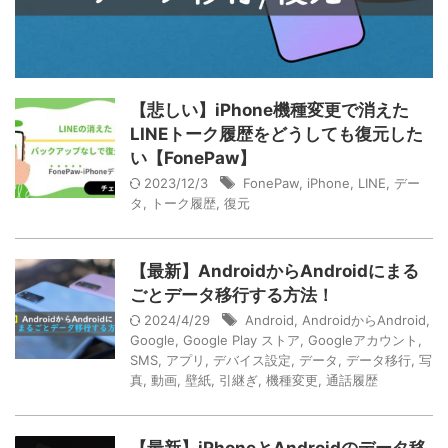
【悲しい】iPhone機種変更で消えた
LINEトーク履歴をどうしても復元した
い【FonePaw】
2023/12/3
FonePaw
,
iPhone
,
LINE
,
デー
タ
,
トーク履歴
,
復元
【最新】AndroidからAndroidにまる
ごとデータ移行する方法！
2024/4/29
Android
,
AndroidからAndroid
,
Google
,
Google Play ストア
,
Googleアカウント
,
SMS
,
アプリ
,
デバイス設定
,
データ
,
データ移行
,
写
真
,
動画
,
壁紙
,
引継ぎ
,
機種変更
,
通話履歴
【最新】iPhoneとAndroidのデータ移