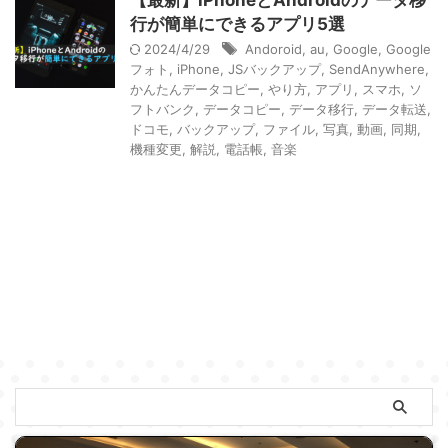
行が簡単にできるアプリ5選
2024/4/29
Andoroid
,
au
,
Google
,
Google
フォト
,
iPhone
,
JSバックアップ
,
SendAnywhere
,
かんたんデータコピー
,
やり方
,
アプリ
,
スマホ
,
ソ
フトバンク
,
データコピー
,
データ移行
,
データ転送
,
ドコモ
,
バックアップ
,
ファイル
,
写真
,
動画
,
同期
,
機種変更
,
解説
,
電話帳
,
音楽