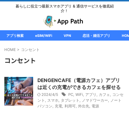
暮らしに役立つ最新スマホアプリ & 通信サービスを徹底紹
介！
アプリ検索
eSIM/WiFi
VPN
恋活・婚活アプリ
HO
HOME
>
コンセント
コンセント
DENGENCAFE（電源カフェ）アプリ
は近くの充電ができるカフェを探せる
2024/4/5
PC
,
WiFi
,
アプリ
,
カフェ
,
コンセ
ント
,
スマホ
,
タブレット
,
ノマドワーカー
,
ノート
パソコン
,
充電
,
利用可
,
外出先
,
電源