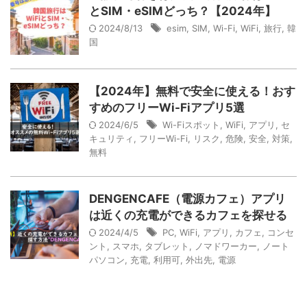
とSIM・eSIMどっち？【2024年】
2024/8/13
esim
,
SIM
,
Wi-Fi
,
WiFi
,
旅行
,
韓
国
【2024年】無料で安全に使える！おす
すめのフリーWi-Fiアプリ5選
2024/6/5
Wi-Fiスポット
,
WiFi
,
アプリ
,
セ
キュリティ
,
フリーWi-Fi
,
リスク
,
危険
,
安全
,
対策
,
無料
DENGENCAFE（電源カフェ）アプリ
は近くの充電ができるカフェを探せる
2024/4/5
PC
,
WiFi
,
アプリ
,
カフェ
,
コンセ
ント
,
スマホ
,
タブレット
,
ノマドワーカー
,
ノート
パソコン
,
充電
,
利用可
,
外出先
,
電源