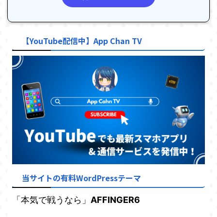
【YouTube配信中】App Chan TV
当サイトの有料WordPressテーマ
「本気で戦うなら」
AFFINGER6