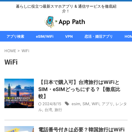
暮らしに役立つ最新スマホアプリ & 通信サービスを徹底紹
介！
アプリ検索
eSIM/WiFi
VPN
恋活・婚活アプリ
HO
HOME
>
WiFi
WiFi
【日本で購入可】台湾旅行はWiFiと
SIM・eSIMどっちにする？【徹底比
較】
2024/8/15
esim
,
SIM
,
WiFi
,
アプリ
,
レンタ
ル
,
台湾
,
旅行
電話番号付きは必要？韓国旅行はWiFi