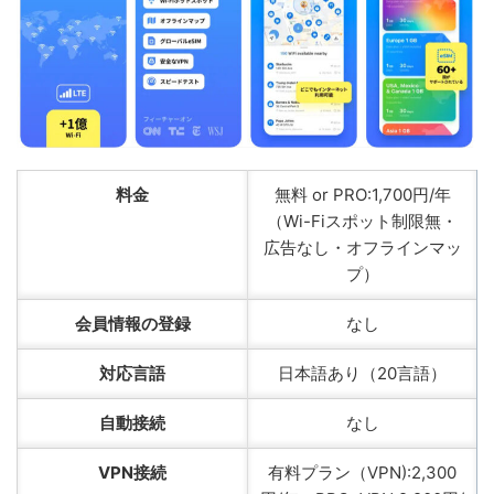
料金
無料 or PRO:1,700円/年
（Wi-Fiスポット制限無・
広告なし・オフラインマッ
プ）
会員情報の登録
なし
対応言語
日本語あり（20言語）
自動接続
なし
VPN接続
有料プラン（VPN):2,300