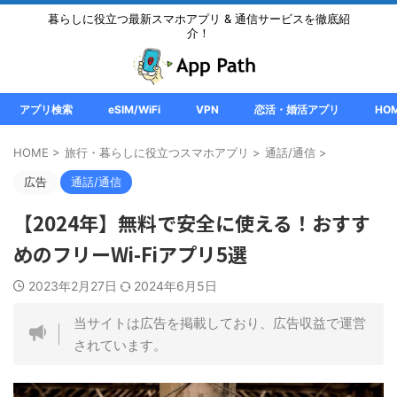
暮らしに役立つ最新スマホアプリ & 通信サービスを徹底紹
介！
アプリ検索
eSIM/WiFi
VPN
恋活・婚活アプリ
HO
HOME
>
旅行・暮らしに役立つスマホアプリ
>
通話/通信
>
広告
通話/通信
【2024年】無料で安全に使える！おすす
めのフリーWi-Fiアプリ5選
2023年2月27日
2024年6月5日
当サイトは広告を掲載しており、広告収益で運営
されています。