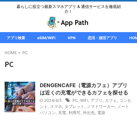
暮らしに役立つ最新スマホアプリ & 通信サービスを徹底紹
介！
アプリ検索
eSIM/WiFi
VPN
恋活・婚活アプリ
HO
HOME
>
PC
PC
DENGENCAFE（電源カフェ）アプリ
は近くの充電ができるカフェを探せる
2024/4/5
PC
,
WiFi
,
アプリ
,
カフェ
,
コンセ
ント
,
スマホ
,
タブレット
,
ノマドワーカー
,
ノート
パソコン
,
充電
,
利用可
,
外出先
,
電源