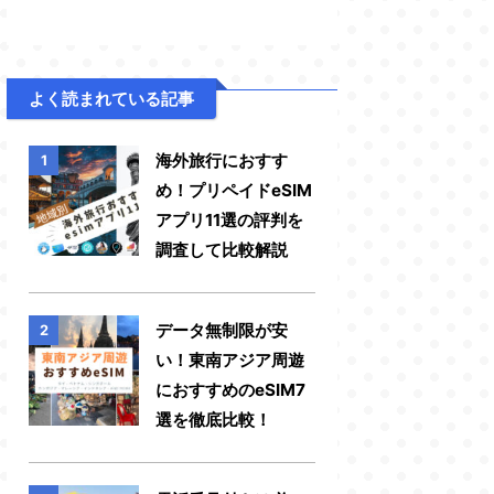
よく読まれている記事
海外旅行におすす
1
め！プリペイドeSIM
アプリ11選の評判を
調査して比較解説
データ無制限が安
2
い！東南アジア周遊
におすすめのeSIM7
選を徹底比較！