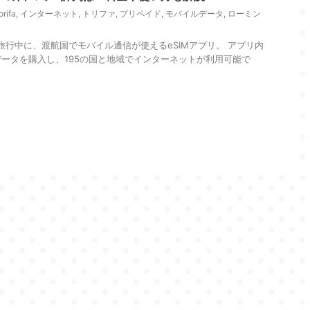
orifa
,
インターネット
,
トリファ
,
プリペイド
,
モバイルデータ
,
ローミン
"は海外旅行中に、渡航国でモバイル通信が使えるeSIMアプリ。 アプリ内
ータを購入し、195の国と地域でインターネットが利用可能で