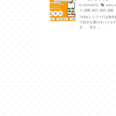
2024/8/10
esim
,
t
グ
,
国際
,
旅行
,
海外
,
渡航
"trifa(トリファ)
で好きな量のモバイルデ
す。 当サ ...