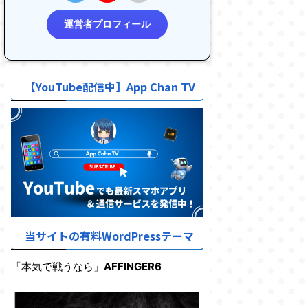
運営者プロフィール
【YouTube配信中】App Chan TV
当サイトの有料WordPressテーマ
「本気で戦うなら」
AFFINGER6