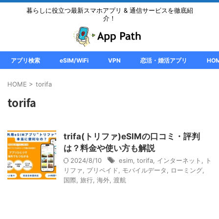
暮らしに役立つ最新スマホアプリ & 通信サービスを徹底紹
介！
アプリ検索
eSIM/WiFi
VPN
恋活・婚活アプリ
HO
HOME
>
torifa
torifa
trifa(トリファ)eSIMの口コミ・評判
は？料金や使い方も解説
2024/8/10
esim
,
torifa
,
インターネット
,
ト
リファ
,
プリペイド
,
モバイルデータ
,
ローミング
,
国際
,
旅行
,
海外
,
渡航