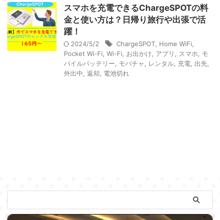
スマホを充電できるChargeSPOTの料
金と使い方は？日帰り旅行や出張で活
躍！
2024/5/2
ChargeSPOT
,
Home WiFi
,
Pocket Wi-Fi
,
Wi-Fi
,
お出かけ
,
アプリ
,
スマホ
,
モ
バイルバッテリー
,
モバチャ
,
レンタル
,
充電
,
出先
,
外出中
,
返却
,
電池切れ