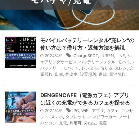
モバイルバッテリーレンタル"充レン"の
使い方は？借り方・返却方法を解説
2024/4/2
ChargeSPOT
,
JUREN
,
LINE
,
シ
ェアリングサービス
,
バッテリーレンタル
,
モバイル
バッテリー
,
モバチャ
,
レンタル
,
借りる
,
充レン
,
充
電器れ
,
出先
,
外出中
,
設置場所
,
返却
,
電池切れ
DENGENCAFE（電源カフェ）アプリ
は近くの充電ができるカフェを探せる
2024/4/5
PC
,
WiFi
,
アプリ
,
カフェ
,
コンセ
ント
,
スマホ
,
タブレット
,
ノマドワーカー
,
ノート
パソコン
,
充電
,
利用可
,
外出先
,
電源