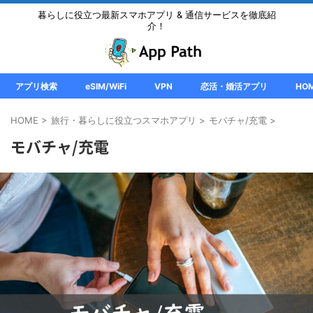
暮らしに役立つ最新スマホアプリ & 通信サービスを徹底紹
介！
アプリ検索
eSIM/WiFi
VPN
恋活・婚活アプリ
HO
HOME
>
旅行・暮らしに役立つスマホアプリ
>
モバチャ/充電
>
モバチャ/充電