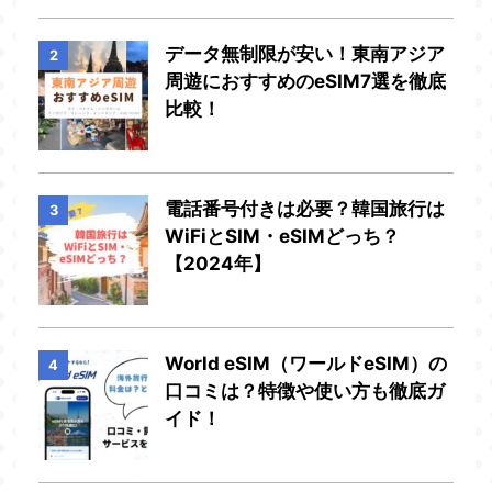
データ無制限が安い！東南アジア
2
周遊におすすめのeSIM7選を徹底
比較！
電話番号付きは必要？韓国旅行は
3
WiFiとSIM・eSIMどっち？
【2024年】
World eSIM（ワールドeSIM）の
4
口コミは？特徴や使い方も徹底ガ
イド！